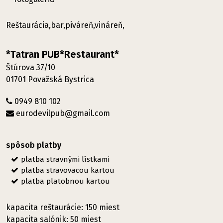
Reštaurácia,bar,piváreň,vináreň,
*Tatran PUB*Restaurant*
Štúrova 37/10
01701 Považská Bystrica
0949 810 102
eurodevilpub@gmail.com
spôsob platby
platba stravnými lístkami
platba stravovacou kartou
platba platobnou kartou
kapacita reštaurácie: 150 miest
kapacita salónik: 50 miest