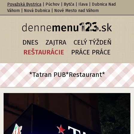
Považská Bystrica
|
Púchov
|
Bytča
|
Ilava
|
Dubnica Nad
Váhom
|
Nová Dubnica
|
Nové Mesto nad Váhom
DNES
ZAJTRA
CELÝ TÝŽDEŇ
REŠTAURÁCIE
PRÁCE PRÁCE
*Tatran PUB*Restaurant*